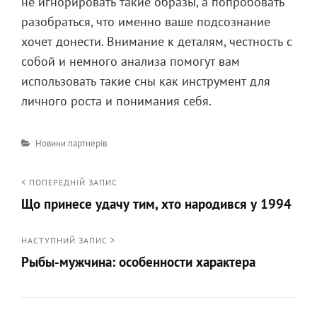
не игнорировать такие образы, а попробовать
разобраться, что именно ваше подсознание
хочет донести. Внимание к деталям, честность с
собой и немного анализа помогут вам
использовать такие сны как инструмент для
личного роста и понимания себя.
Категорії
Новини партнерів
Навігація
< ПОПЕРЕДНІЙ ЗАПИС
Що принесе удачу тим, хто народився у 1994
записів
<
Попередній
НАСТУПНИЙ ЗАПИС >
Рыбы-мужчина: особенности характера
запис
Наступний
запис