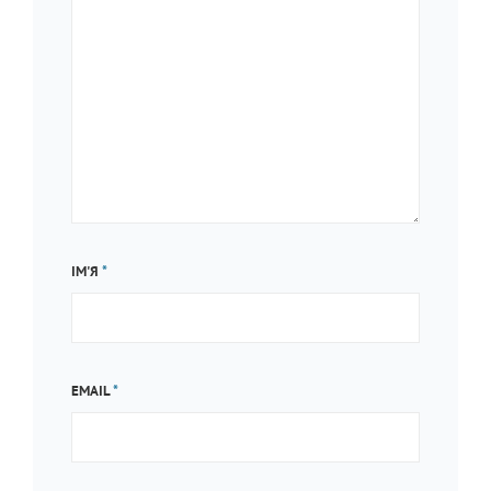
ІМ'Я
*
EMAIL
*