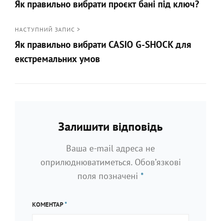
Як правильно вибрати проєкт бані під ключ?
записів
<
Попередній
НАСТУПНИЙ ЗАПИС >
Як правильно вибрати CASIO G-SHOCK для
запис
екстремальних умов
Наступний
запис
>
Залишити відповідь
Ваша e-mail адреса не
оприлюднюватиметься.
Обов’язкові
поля позначені
*
КОМЕНТАР
*