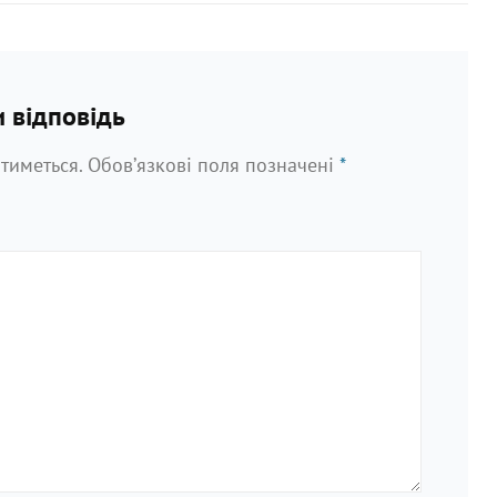
запис
>
 відповідь
тиметься.
Обов’язкові поля позначені
*