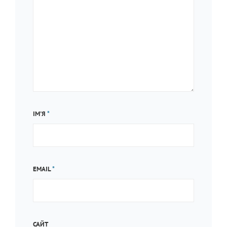
ІМ'Я
*
EMAIL
*
САЙТ