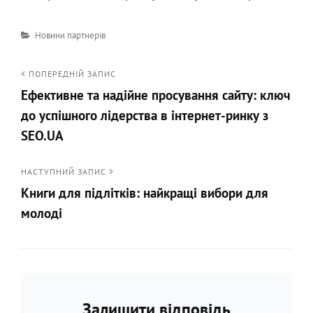
Категорії
Новини партнерів
Навігація
< ПОПЕРЕДНІЙ ЗАПИС
Ефективне та надійне просування сайту: ключ
записів
до успішного лідерства в інтернет-ринку з
SEO.UA
<
Попередній
НАСТУПНИЙ ЗАПИС >
Книги для підлітків: найкращі вибори для
запис
молоді
Наступний
запис
>
Залишити відповідь