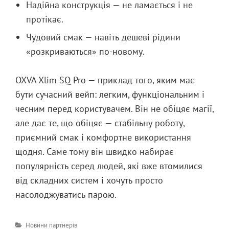
Надійна конструкція — не ламається і не
протікає.
Чудовий смак — навіть дешеві рідини
«розкриваються» по-новому.
OXVA Xlim SQ Pro — приклад того, яким має
бути сучасний вейп: легким, функціональним і
чесним перед користувачем. Він не обіцяє магії,
але дає те, що обіцяє — стабільну роботу,
приємний смак і комфортне використання
щодня. Саме тому він швидко набирає
популярність серед людей, які вже втомилися
від складних систем і хочуть просто
насолоджуватись парою.
Категорії
Новини партнерів