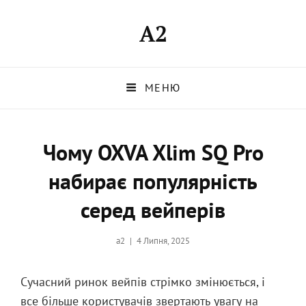
A2
МЕНЮ
Чому OXVA Xlim SQ Pro
набирає популярність
серед вейперів
Опубликовано
a2
4 Липня, 2025
на
Сучасний ринок вейпів стрімко змінюється, і
все більше користувачів звертають увагу на