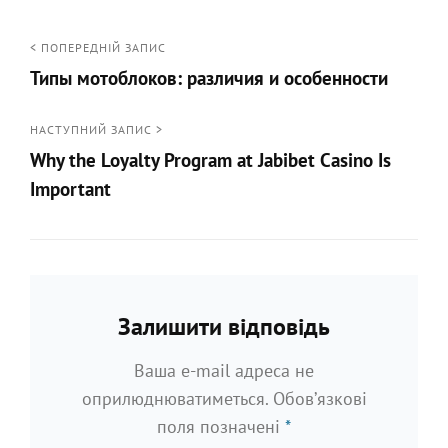
Навігація
< ПОПЕРЕДНІЙ ЗАПИС
Типы мотоблоков: различия и особенности
записів
<
Попередній
НАСТУПНИЙ ЗАПИС >
Why the Loyalty Program at Jabibet Casino Is
запис
Important
Наступний
запис
>
Залишити відповідь
Ваша e-mail адреса не
оприлюднюватиметься.
Обов’язкові
поля позначені
*