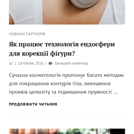
Категорії
НОВИНИ ПАРТНЕРІВ
Як працює технологія ендосфери
для корекції фігури?
Опубликовано
до
a2
18 Квітня, 2026
Залишити коментар
на
Як
Сучасна косметологія пропонує багато методик
працює
для покращення контурів тіла, зменшення
технологія
ендосфери
проявів целюліту та підвищення пружності …
для
корекції
ЯК
ПРОДОВЖИТИ ЧИТАННЯ
ПРАЦЮЄ
фігури?
ТЕХНОЛОГІЯ
ЕНДОСФЕРИ
ДЛЯ
КОРЕКЦІЇ