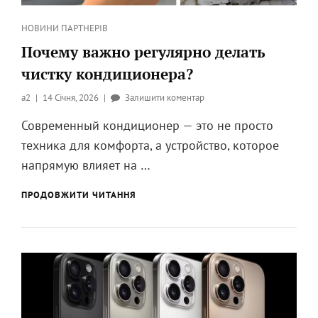
Категорії
НОВИНИ ПАРТНЕРІВ
Почему важно регулярно делать
чистку кондиционера?
Опубликовано
до
a2
14 Січня, 2026
Залишити коментар
на
Почему
Современный кондиционер — это не просто
важно
техника для комфорта, а устройство, которое
регулярно
делать
напрямую влияет на …
чистку
кондиционера?
ПОЧЕМУ
ПРОДОВЖИТИ ЧИТАННЯ
ВАЖНО
РЕГУЛЯРНО
ДЕЛАТЬ
ЧИСТКУ
КОНДИЦИОНЕРА?