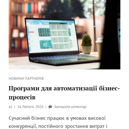
ФІГУРИ?
Категорії
НОВИНИ ПАРТНЕРІВ
Програми для автоматизації бізнес-
процесів
Опубликовано
до
a2
16 Лютого, 2026
Залишити коментар
на
Програми
Сучасний бізнес працює в умовах високої
для
конкуренції, постійного зростання витрат і
автоматизації