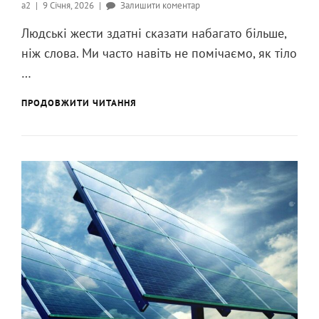
Опубликовано
до
a2
9 Січня, 2026
Залишити коментар
на
Чому
Людські жести здатні сказати набагато більше,
люди
ніж слова. Ми часто навіть не помічаємо, як тіло
часто
жестом
…
торкаються
носа,
ЧОМУ
ПРОДОВЖИТИ ЧИТАННЯ
ЛЮДИ
коли
ЧАСТО
брешуть?
ЖЕСТОМ
ТОРКАЮТЬСЯ
НОСА,
КОЛИ
БРЕШУТЬ?