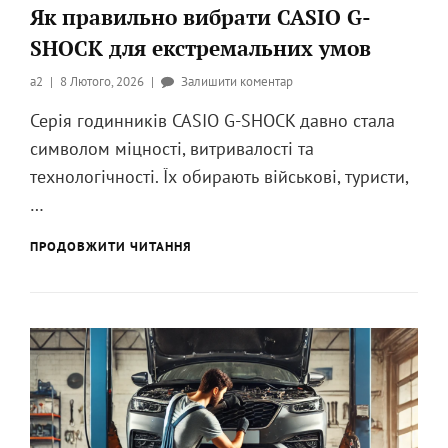
Як правильно вибрати CASIO G-
SHOCK для екстремальних умов
Опубликовано
до
a2
8 Лютого, 2026
Залишити коментар
на
Як
Серія годинників CASIO G-SHOCK давно стала
правильно
символом міцності, витривалості та
вибрати
CASIO
технологічності. Їх обирають військові, туристи,
G-
…
SHOCK
для
ЯК
ПРОДОВЖИТИ ЧИТАННЯ
екстремальних
ПРАВИЛЬНО
умов
ВИБРАТИ
CASIO
G-
SHOCK
ДЛЯ
ЕКСТРЕМАЛЬНИХ
УМОВ