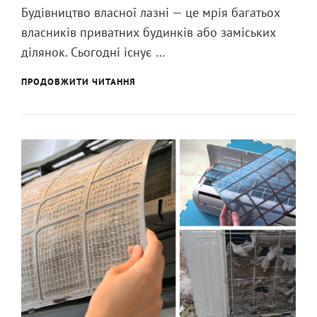
Будівництво власної лазні — це мрія багатьох
правильно
власників приватних будинків або заміських
вибрати
проєкт
ділянок. Сьогодні існує …
бані
під
ЯК
ПРОДОВЖИТИ ЧИТАННЯ
ПРАВИЛЬНО
ключ?
ВИБРАТИ
ПРОЄКТ
БАНІ
ПІД
КЛЮЧ?