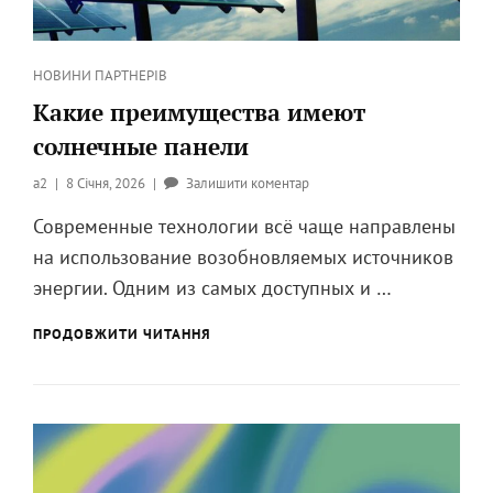
Категорії
НОВИНИ ПАРТНЕРІВ
Какие преимущества имеют
солнечные панели
Опубликовано
до
a2
8 Січня, 2026
Залишити коментар
на
Какие
Современные технологии всё чаще направлены
преимущества
на использование возобновляемых источников
имеют
солнечные
энергии. Одним из самых доступных и …
панели
КАКИЕ
ПРОДОВЖИТИ ЧИТАННЯ
ПРЕИМУЩЕСТВА
ИМЕЮТ
СОЛНЕЧНЫЕ
ПАНЕЛИ