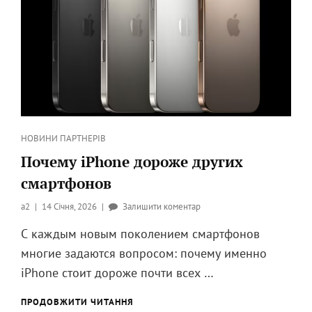
Категорії
НОВИНИ ПАРТНЕРІВ
Почему iPhone дороже других
смартфонов
Опубликовано
до
a2
14 Січня, 2026
Залишити коментар
на
Почему
С каждым новым поколением смартфонов
iPhone
многие задаются вопросом: почему именно
дороже
других
iPhone стоит дороже почти всех …
смартфонов
ПОЧЕМУ
ПРОДОВЖИТИ ЧИТАННЯ