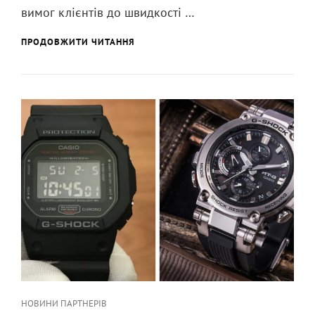
бізнес-
вимог клієнтів до швидкості …
процесів
ПРОГРАМИ
ПРОДОВЖИТИ ЧИТАННЯ
ДЛЯ
АВТОМАТИЗАЦІЇ
БІЗНЕС-
ПРОЦЕСІВ
Категорії
НОВИНИ ПАРТНЕРІВ