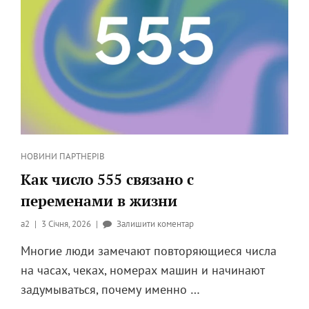
Категорії
НОВИНИ ПАРТНЕРІВ
Как число 555 связано с
переменами в жизни
Опубликовано
до
a2
3 Січня, 2026
Залишити коментар
на
Как
Многие люди замечают повторяющиеся числа
число
на часах, чеках, номерах машин и начинают
555
связано
задумываться, почему именно …
с