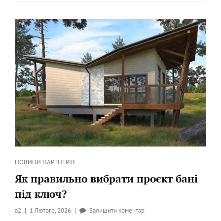
ПОНЯТТЯ
“ПОВНЕ
ТЕХНІЧНЕ
ОБСЛУГОВУВАННЯ”
Категорії
НОВИНИ ПАРТНЕРІВ
Як правильно вибрати проєкт бані
під ключ?
Опубликовано
до
a2
1 Лютого, 2026
Залишити коментар
на
Як