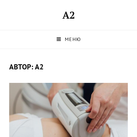
A2
МЕНЮ
АВТОР:
A2