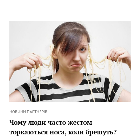
IPHONE
ДОРОЖЕ
ДРУГИХ
СМАРТФОНОВ
Категорії
НОВИНИ ПАРТНЕРІВ
Чому люди часто жестом
торкаються носа, коли брешуть?