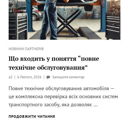
Категорії
НОВИНИ ПАРТНЕРІВ
Що входить у поняття “повне
технічне обслуговування”
Опубликовано
до
a2
6 Лютого, 2026
Залишити коментар
на
Що
Повне технічне обслуговування автомобіля —
входить
це комплексна перевірка всіх основних систем
у
поняття
транспортного засобу, яка дозволяє …
“повне
технічне
ЩО
ПРОДОВЖИТИ ЧИТАННЯ
ВХОДИТЬ
обслуговування”
У