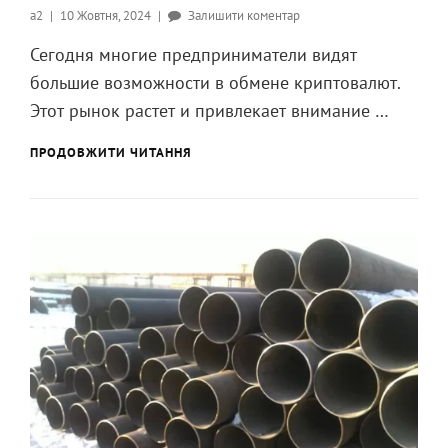
Опубликовано
до
a2
10 Жовтня, 2024
Залишити коментар
на
Почему
Сегодня многие предприниматели видят
без
большие возможности в обмене криптовалют.
лицензии
на
Этот рынок растет и привлекает внимание …
обмен
криптовалюты
ПОЧЕМУ
ПРОДОВЖИТИ ЧИТАННЯ
БЕЗ
вести
ЛИЦЕНЗИИ
бизнес
НА
становится
ОБМЕН
рискованным?
КРИПТОВАЛЮТЫ
ВЕСТИ
БИЗНЕС
СТАНОВИТСЯ
РИСКОВАННЫМ?