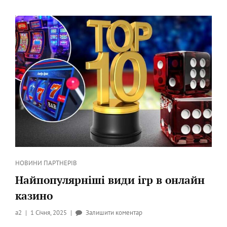
КУЛИНАРИИ
СУПЕРМАРКЕТОВ
Категорії
НОВИНИ ПАРТНЕРІВ
Найпопулярніші види ігр в онлайн
казино
Опубликовано
до
a2
1 Січня, 2025
Залишити коментар
на
Найпопулярніші