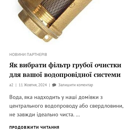
Категорії
НОВИНИ ПАРТНЕРІВ
Як вибрати фільтр грубої очистки
для вашої водопровідної системи
Опубликовано
до
a2
11 Жовтня, 2024
Залишити коментар
на
Як
Вода, яка надходить у наші домівки з
вибрати
центрального водопроводу або свердловини,
фільтр
грубої
не завжди ідеально чиста. …
очистки
для
ЯК
ПРОДОВЖИТИ ЧИТАННЯ
ВИБРАТИ
вашої
ФІЛЬТР