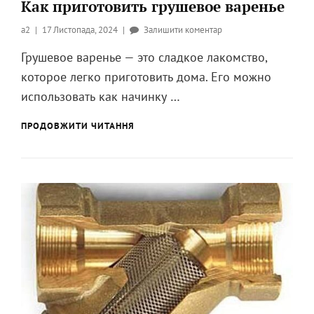
Как приготовить грушевое варенье
Опубликовано
до
a2
17 Листопада, 2024
Залишити коментар
на
Как
Грушевое варенье — это сладкое лакомство,
приготовить
которое легко приготовить дома. Его можно
грушевое
варенье
использовать как начинку …
КАК
ПРОДОВЖИТИ ЧИТАННЯ
ПРИГОТОВИТЬ
ГРУШЕВОЕ
ВАРЕНЬЕ