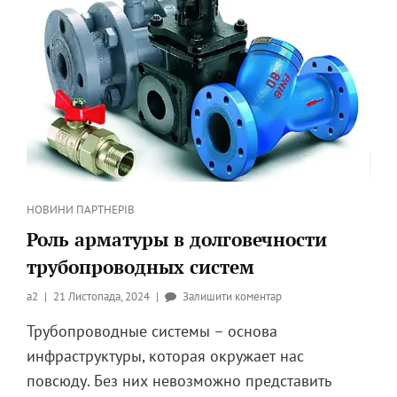
Категорії
НОВИНИ ПАРТНЕРІВ
Роль арматуры в долговечности
трубопроводных систем
Опубликовано
до
a2
21 Листопада, 2024
Залишити коментар
на
Роль
Трубопроводные системы – основа
арматуры
инфраструктуры, которая окружает нас
в
долговечности
повсюду. Без них невозможно представить
трубопроводных