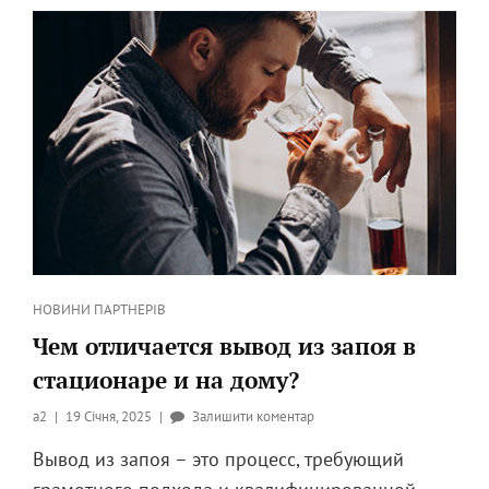
САМЫЕ
РАСПРОСТРАНЕННЫЕ?
Категорії
НОВИНИ ПАРТНЕРІВ
Чем отличается вывод из запоя в
стационаре и на дому?
Опубликовано
до
a2
19 Січня, 2025
Залишити коментар
на
Чем
Вывод из запоя – это процесс, требующий
отличается
вывод