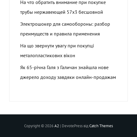
На что обратить внимание при покупке
трубы нержавеющей 57х3 бесшовной
Электрошокер для самообороны: разбор
преимуществ и правила применения
На що звернути увагу при покупці
металопластикових вікон
Як 65-річна Галя з Галичан знайшла нове
джерело доходу завдяки онлайн-продажам
Copyright © 2026
A2
|
DevotePress від
Catch Themes