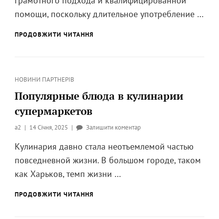
грамотного подхода и квалифицированной
из
помощи, поскольку длительное употребление …
запоя
в
ЧЕМ
ПРОДОВЖИТИ ЧИТАННЯ
ОТЛИЧАЕТСЯ
стационаре
ВЫВОД
и
ИЗ
на
ЗАПОЯ
дому?
Категорії
НОВИНИ ПАРТНЕРІВ
В
СТАЦИОНАРЕ
Популярные блюда в кулинарии
И
супермаркетов
НА
ДОМУ?
Опубликовано
до
a2
14 Січня, 2025
Залишити коментар
на
Популярные
Кулинария давно стала неотъемлемой частью
блюда
повседневной жизни. В большом городе, таком
в
кулинарии
как Харьков, темп жизни …
супермаркетов
ПОПУЛЯРНЫЕ
ПРОДОВЖИТИ ЧИТАННЯ
БЛЮДА
В