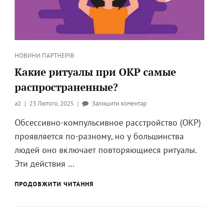
Категорії
НОВИНИ ПАРТНЕРІВ
Какие ритуалы при ОКР самые
распространенные?
Опубликовано
до
a2
23 Лютого, 2025
Залишити коментар
на
Какие
Обсессивно-компульсивное расстройство (ОКР)
ритуалы
проявляется по-разному, но у большинства
при
ОКР
людей оно включает повторяющиеся ритуалы.
самые
Эти действия …
распространенные?
КАКИЕ
ПРОДОВЖИТИ ЧИТАННЯ
РИТУАЛЫ
ПРИ
ОКР