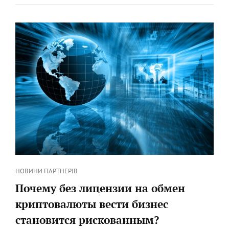
водопровідної
ГРУБОЇ
системи
ОЧИСТКИ
ДЛЯ
ВАШОЇ
ВОДОПРОВІДНОЇ
СИСТЕМИ
Категорії
НОВИНИ ПАРТНЕРІВ
Почему без лицензии на обмен
криптовалюты вести бизнес
становится рискованным?