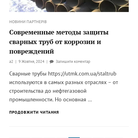
Категорії
НОВИНИ ПАРТНЕРІВ
Современные методы защиты
сварных труб от коррозии и
повреждений
Опубликовано
до
a2
9 Жовтня, 2024
Залишити коментар
на
Современные
Сварные трубы https://utmk.com.ua/staltrub
методы
используются в самых разных отраслях – от
защиты
сварных
строительства до нефтегазовой
труб
промышленности. Но основная …
от
коррозии
СОВРЕМЕННЫЕ
ПРОДОВЖИТИ ЧИТАННЯ
и
МЕТОДЫ
повреждений
ЗАЩИТЫ
СВАРНЫХ
ТРУБ