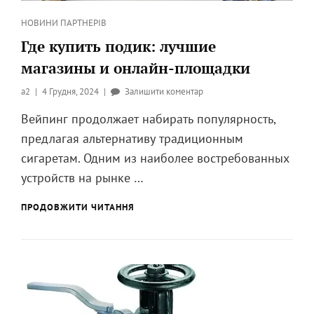
Категорії
НОВИНИ ПАРТНЕРІВ
Где купить подик: лучшие
магазины и онлайн-площадки
Опубликовано
до
a2
4 Грудня, 2024
Залишити коментар
на
Где
Вейпинг продолжает набирать популярность,
купить
предлагая альтернативу традиционным
подик:
лучшие
сигаретам. Одним из наиболее востребованных
магазины
устройств на рынке …
и
онлайн-
ГДЕ
ПРОДОВЖИТИ ЧИТАННЯ
площадки
КУПИТЬ
ПОДИК:
ЛУЧШИЕ
МАГАЗИНЫ
И
ОНЛАЙН-
ПЛОЩАДКИ