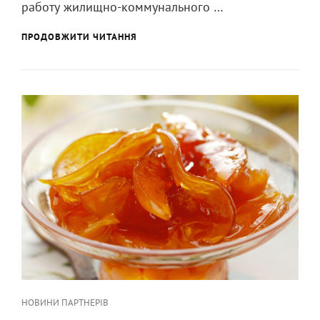
работу жилищно-коммунального …
систем
РОЛЬ
ПРОДОВЖИТИ ЧИТАННЯ
АРМАТУРЫ
В
ДОЛГОВЕЧНОСТИ
ТРУБОПРОВОДНЫХ
СИСТЕМ
Категорії
НОВИНИ ПАРТНЕРІВ